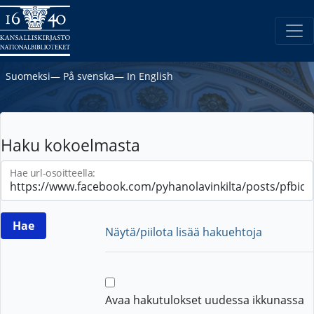
Suomeksi
―
På svenska
―
In English
Haku kokoelmasta
Hae url-osoitteella:
Näytä/piilota lisää hakuehtoja
Avaa hakutulokset uudessa ikkunassa