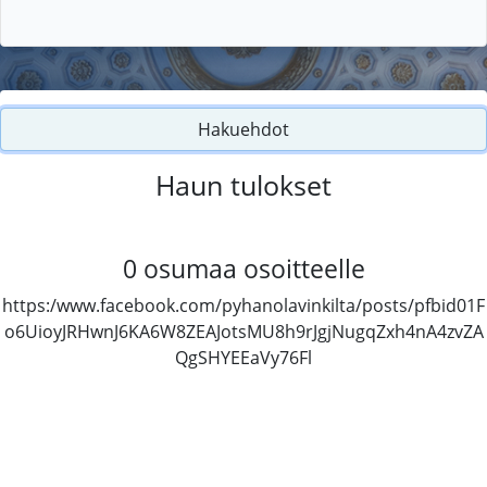
Hakuehdot
Haun tulokset
0
osumaa osoitteelle
https:/www.facebook.com/pyhanolavinkilta/posts/pfbid01F
o6UioyJRHwnJ6KA6W8ZEAJotsMU8h9rJgjNugqZxh4nA4zvZA
QgSHYEEaVy76Fl