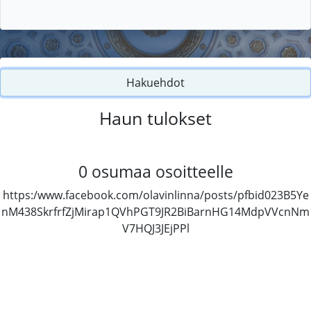
Hakuehdot
Haun tulokset
0
osumaa osoitteelle
https:/www.facebook.com/olavinlinna/posts/pfbid023B5Ye
nM438SkrfrfZjMirap1QVhPGT9JR2BiBarnHG14MdpVVcnNm
V7HQJ3JEjPPl