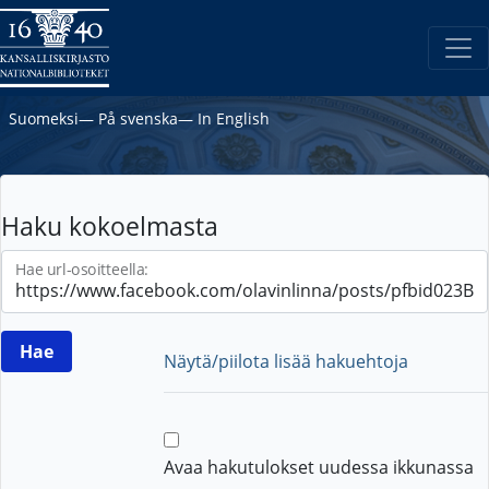
Suomeksi
―
På svenska
―
In English
Haku kokoelmasta
Hae url-osoitteella:
Näytä/piilota lisää hakuehtoja
Avaa hakutulokset uudessa ikkunassa