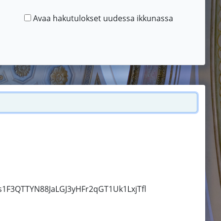
Avaa hakutulokset uudessa ikkunassa
Hs1F3QTTYN88JaLGJ3yHFr2qGT1Uk1LxjTfl