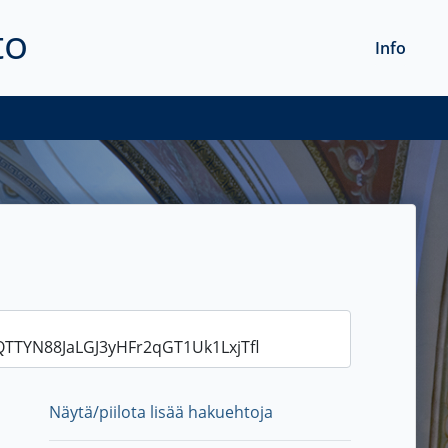
to
Info
Näytä/piilota lisää hakuehtoja