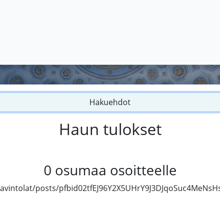
Hakuehdot
Haun tulokset
0
osumaa osoitteelle
.ravintolat/posts/pfbid02tfEJ96Y2X5UHrY9J3DJqoSuc4MeNs