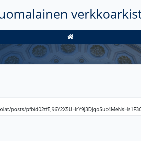
uomalainen verkkoarkis