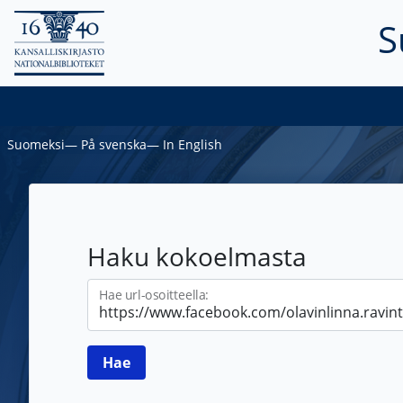
S
Suomeksi
―
På svenska
―
In English
Haku kokoelmasta
Hae url-osoitteella: