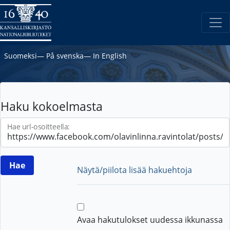
Suomeksi
―
På svenska
―
In English
Haku kokoelmasta
Hae url-osoitteella:
Näytä/piilota lisää hakuehtoja
Avaa hakutulokset uudessa ikkunassa