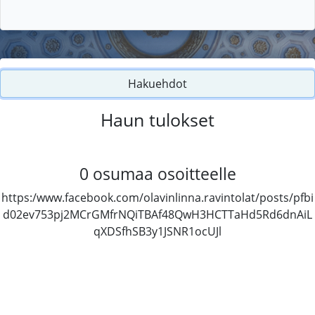
Hakuehdot
Haun tulokset
0
osumaa osoitteelle
https:/www.facebook.com/olavinlinna.ravintolat/posts/pfbi
d02ev753pj2MCrGMfrNQiTBAf48QwH3HCTTaHd5Rd6dnAiL
qXDSfhSB3y1JSNR1ocUJl