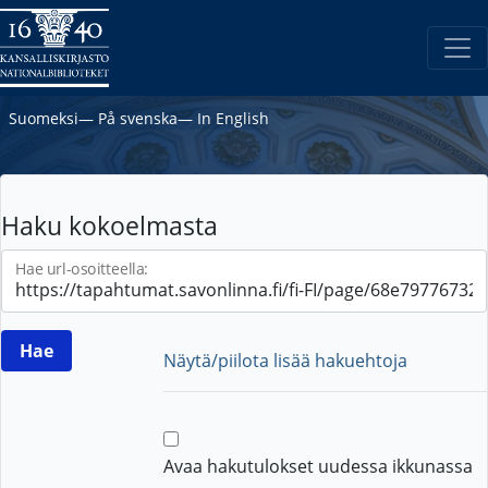
Suomeksi
―
På svenska
―
In English
Haku kokoelmasta
Hae url-osoitteella:
Näytä/piilota lisää hakuehtoja
Avaa hakutulokset uudessa ikkunassa