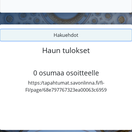
Hakuehdot
Haun tulokset
0
osumaa osoitteelle
https:/tapahtumat.savonlinna.fi/fi-
FI/page/68e797767323ea00063c6959