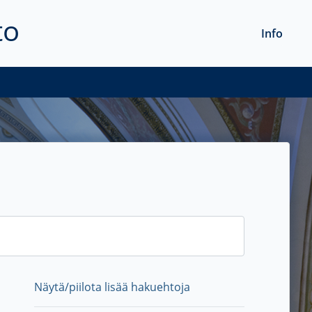
to
Info
Näytä/piilota lisää hakuehtoja