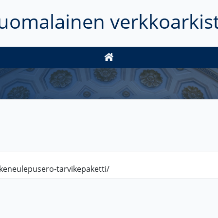
uomalainen verkkoarkis