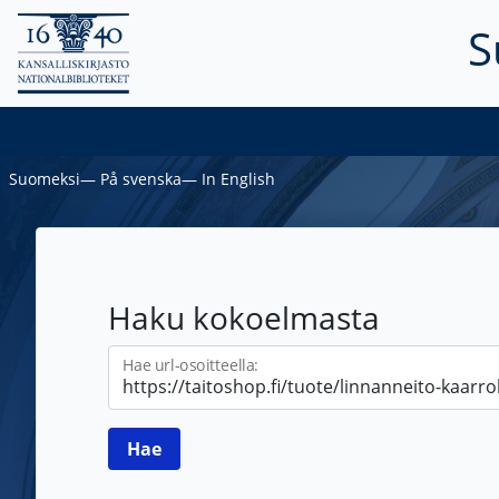
S
Suomeksi
―
På svenska
―
In English
Haku kokoelmasta
Hae url-osoitteella: