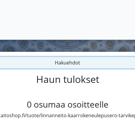
Hakuehdot
Haun tulokset
0
osumaa osoitteelle
taitoshop.fi/tuote/linnanneito-kaarrokeneulepusero-tarvike