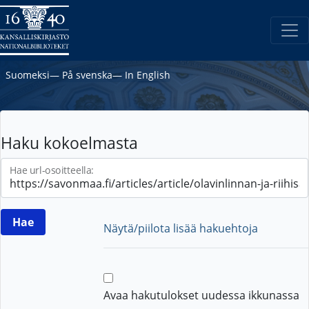
Suomeksi
―
På svenska
―
In English
Haku kokoelmasta
Hae url-osoitteella:
Näytä/piilota lisää hakuehtoja
Avaa hakutulokset uudessa ikkunassa