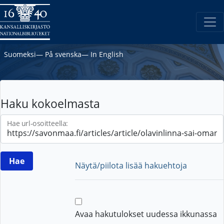
Suomeksi
―
På svenska
―
In English
Haku kokoelmasta
Hae url-osoitteella:
Näytä/piilota lisää hakuehtoja
Avaa hakutulokset uudessa ikkunassa