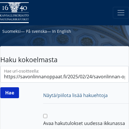
Suomeksi
―
På svenska
―
In English
Haku kokoelmasta
Hae url-osoitteella:
Näytä/piilota lisää hakuehtoja
Avaa hakutulokset uudessa ikkunassa