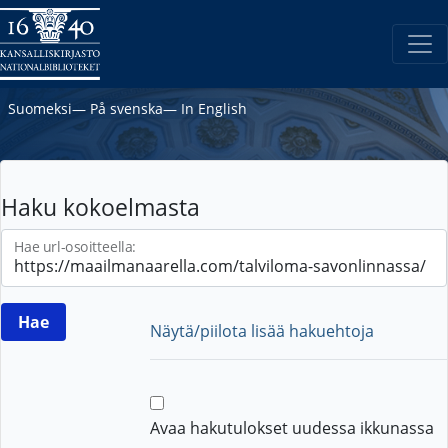
Suomeksi
―
På svenska
―
In English
Haku kokoelmasta
Hae url-osoitteella:
Näytä/piilota lisää hakuehtoja
Avaa hakutulokset uudessa ikkunassa