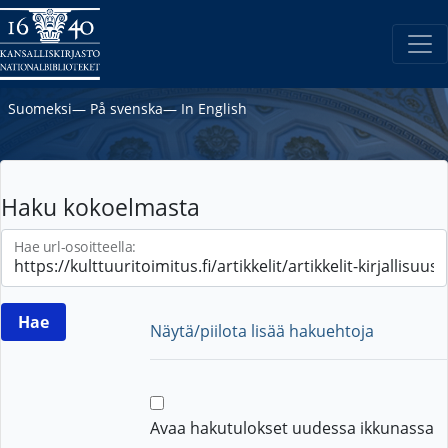
Suomeksi
―
På svenska
―
In English
Haku kokoelmasta
Hae url-osoitteella:
Näytä/piilota lisää hakuehtoja
Avaa hakutulokset uudessa ikkunassa