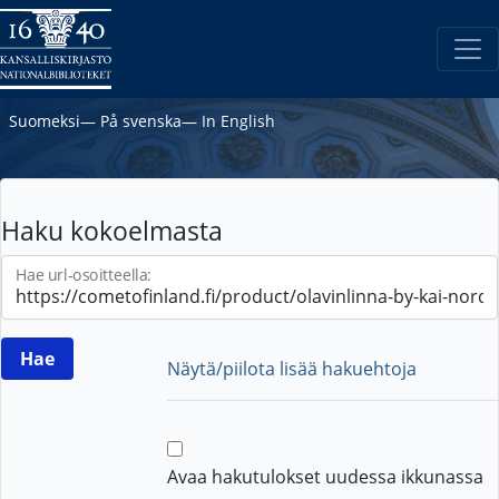
Suomeksi
―
På svenska
―
In English
Haku kokoelmasta
Hae url-osoitteella:
Näytä/piilota lisää hakuehtoja
Avaa hakutulokset uudessa ikkunassa