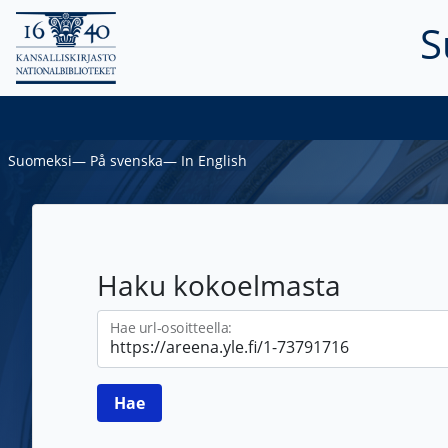
S
Suomeksi
―
På svenska
―
In English
Haku kokoelmasta
Hae url-osoitteella: