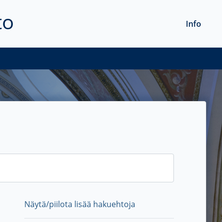
to
Info
Näytä/piilota lisää hakuehtoja