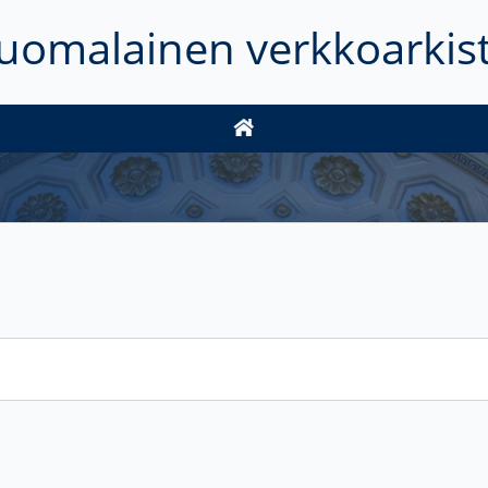
uomalainen verkkoarkis