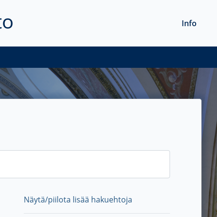
to
Info
Näytä/piilota lisää hakuehtoja