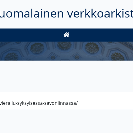
uomalainen verkkoarkis