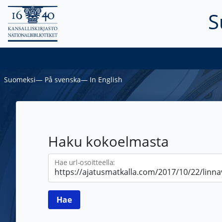
S
Suomeksi
―
På svenska
―
In English
Haku kokoelmasta
Hae url-osoitteella: