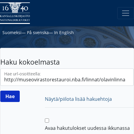
Suomeksi
―
På svenska
―
In English
Haku kokoelmasta
Hae url-osoitteella:
Näytä/piilota lisää hakuehtoja
Avaa hakutulokset uudessa ikkunassa