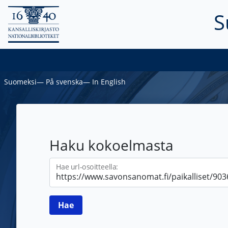
S
Suomeksi
―
På svenska
―
In English
Haku kokoelmasta
Hae url-osoitteella: