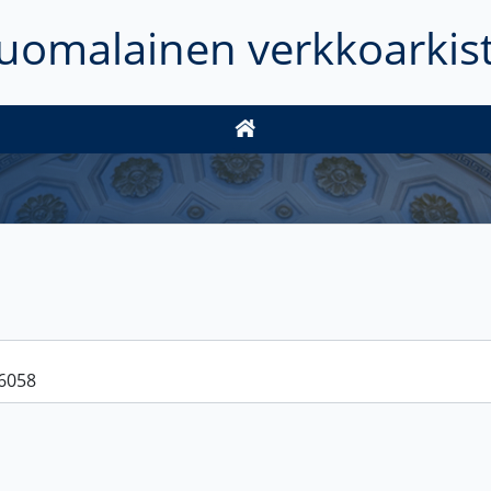
uomalainen verkkoarkis