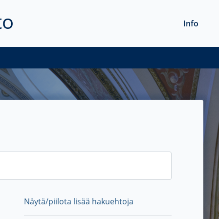
to
Info
Näytä/piilota lisää hakuehtoja