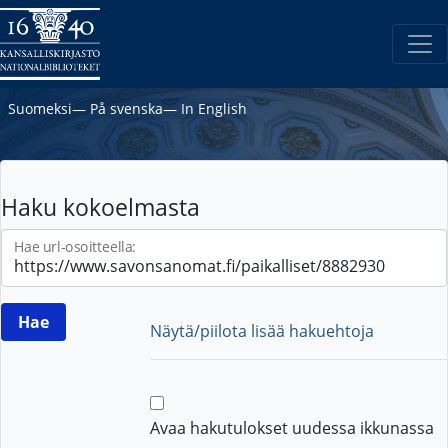
Suomeksi
―
På svenska
―
In English
Haku kokoelmasta
Hae url-osoitteella:
Näytä/piilota lisää hakuehtoja
Avaa hakutulokset uudessa ikkunassa