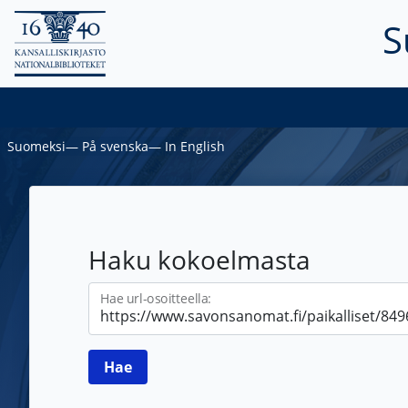
S
Suomeksi
―
På svenska
―
In English
Haku kokoelmasta
Hae url-osoitteella: