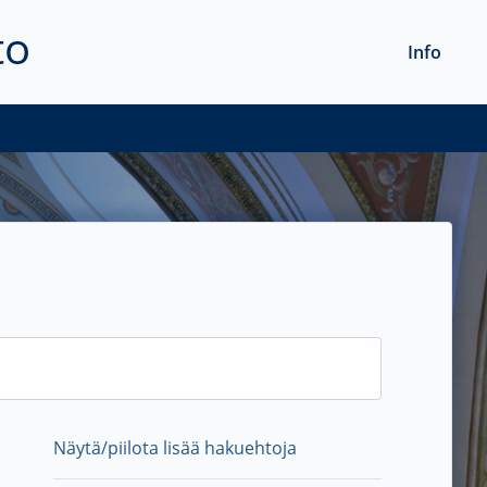
to
Info
Näytä/piilota lisää hakuehtoja