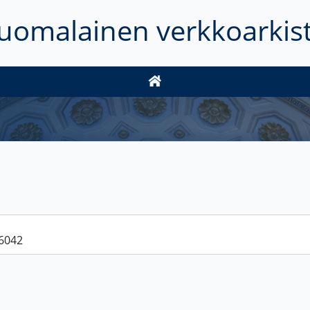
uomalainen verkkoarkis