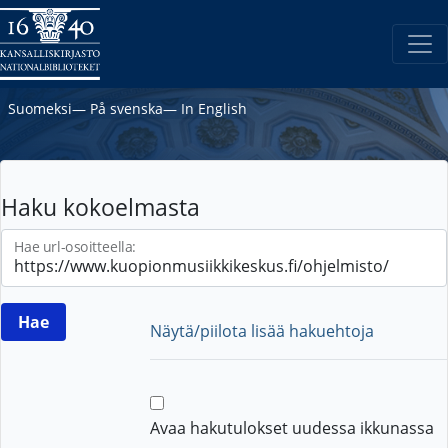
Suomeksi
―
På svenska
―
In English
Haku kokoelmasta
Hae url-osoitteella:
Näytä/piilota lisää hakuehtoja
Avaa hakutulokset uudessa ikkunassa