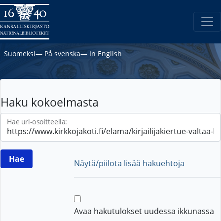
Suomeksi
―
På svenska
―
In English
Haku kokoelmasta
Hae url-osoitteella:
Näytä/piilota lisää hakuehtoja
Avaa hakutulokset uudessa ikkunassa