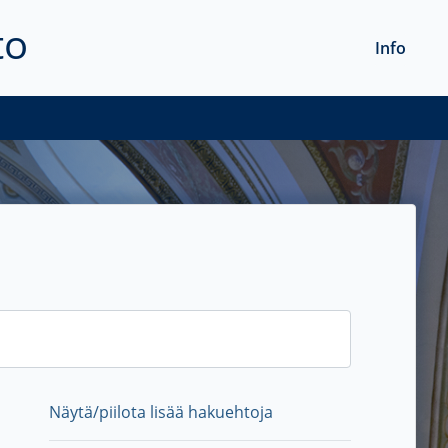
to
Info
Näytä/piilota lisää hakuehtoja