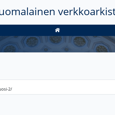
uomalainen verkkoarkis