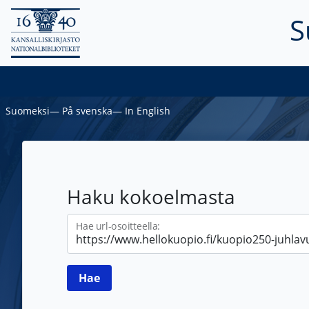
S
Suomeksi
―
På svenska
―
In English
Haku kokoelmasta
Hae url-osoitteella: