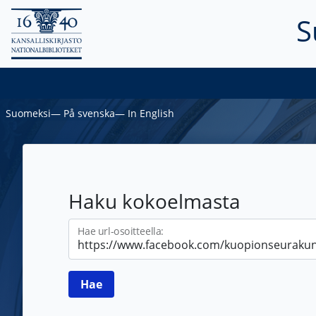
S
Suomeksi
―
På svenska
―
In English
Haku kokoelmasta
Hae url-osoitteella: