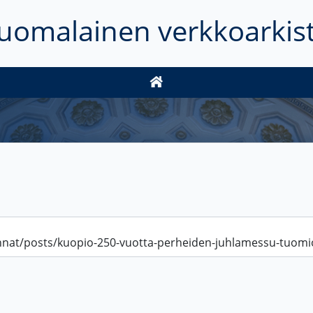
uomalainen verkkoarkis