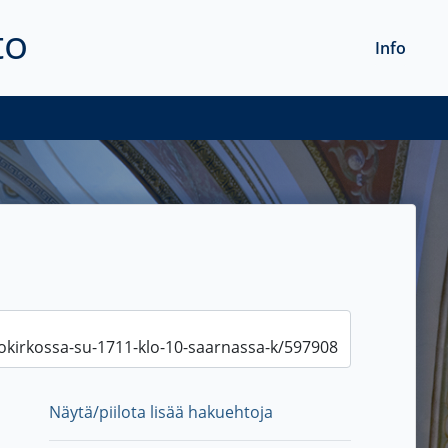
to
Info
Näytä/piilota lisää hakuehtoja