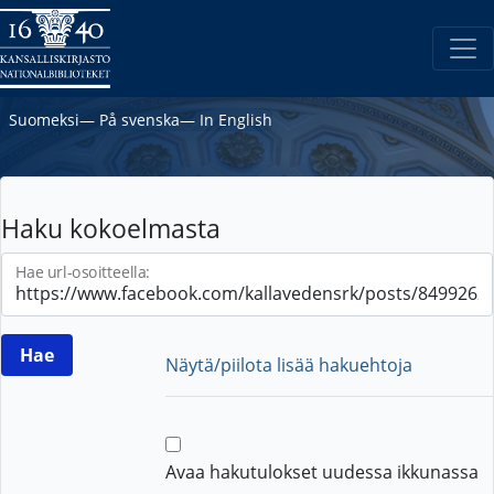
Suomeksi
―
På svenska
―
In English
Haku kokoelmasta
Hae url-osoitteella:
Näytä/piilota lisää hakuehtoja
Avaa hakutulokset uudessa ikkunassa