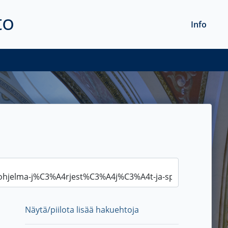
to
Info
Näytä/piilota lisää hakuehtoja