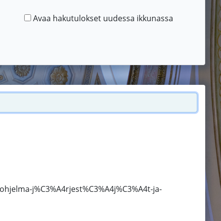
Avaa hakutulokset uudessa ikkunassa
-ohjelma-j%C3%A4rjest%C3%A4j%C3%A4t-ja-