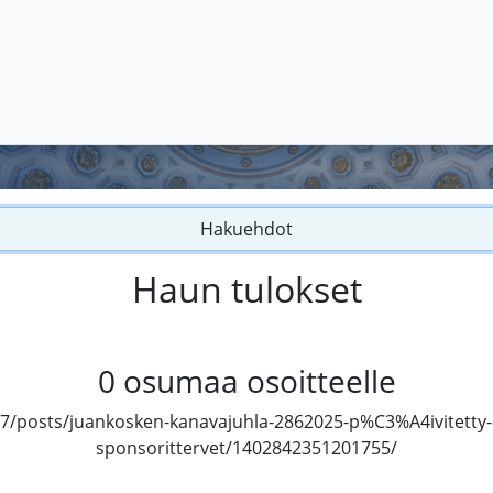
Hakuehdot
Haun tulokset
0
osumaa osoitteelle
7/posts/juankosken-kanavajuhla-2862025-p%C3%A4ivitetty
sponsorittervet/1402842351201755/