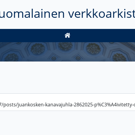
uomalainen verkkoarkis