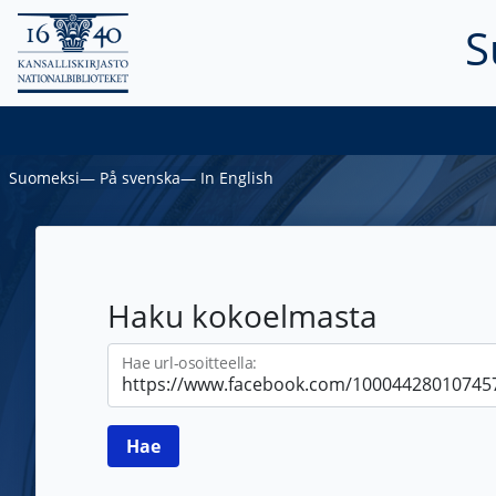
S
Suomeksi
―
På svenska
―
In English
Haku kokoelmasta
Hae url-osoitteella: