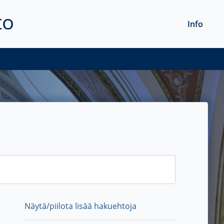
to
Info
Näytä/piilota lisää hakuehtoja