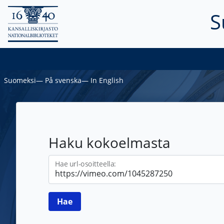
S
Suomeksi
―
På svenska
―
In English
Haku kokoelmasta
Hae url-osoitteella: