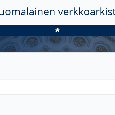
uomalainen verkkoarkis