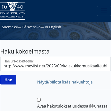
Suomeksi
―
På svenska
―
In English
Haku kokoelmasta
Hae url-osoitteella:
Näytä/piilota lisää hakuehtoja
Avaa hakutulokset uudessa ikkunassa