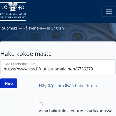
Suomeksi
―
På svenska
―
In English
Haku kokoelmasta
Hae url-osoitteella:
Näytä/piilota lisää hakuehtoja
Avaa hakutulokset uudessa ikkunassa