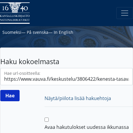
Suomeksi
―
På svenska
―
In English
Haku kokoelmasta
Hae url-osoitteella:
Näytä/piilota lisää hakuehtoja
Avaa hakutulokset uudessa ikkunassa