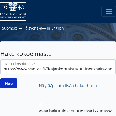
Suomeksi
―
På svenska
―
In English
Haku kokoelmasta
Hae url-osoitteella:
Näytä/piilota lisää hakuehtoja
Avaa hakutulokset uudessa ikkunassa