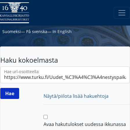
Suomeksi
―
På svenska
―
In English
Haku kokoelmasta
Hae url-osoitteella:
Näytä/piilota lisää hakuehtoja
Avaa hakutulokset uudessa ikkunassa