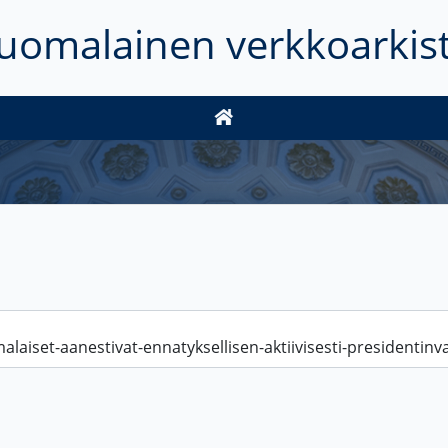
uomalainen verkkoarkis