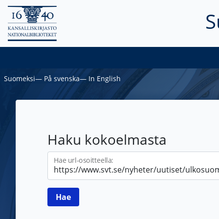
S
Suomeksi
―
På svenska
―
In English
Haku kokoelmasta
Hae url-osoitteella: