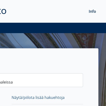
to
Info
Näytä/piilota lisää hakuehtoja