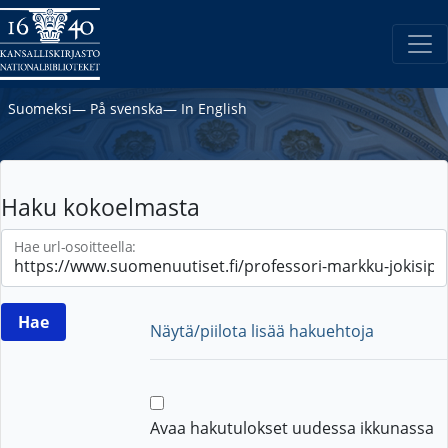
Suomeksi
―
På svenska
―
In English
Haku kokoelmasta
Hae url-osoitteella:
Näytä/piilota lisää hakuehtoja
Avaa hakutulokset uudessa ikkunassa