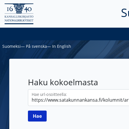
S
Suomeksi
―
På svenska
―
In English
Haku kokoelmasta
Hae url-osoitteella: