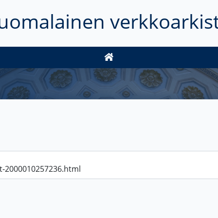
uomalainen verkkoarkis