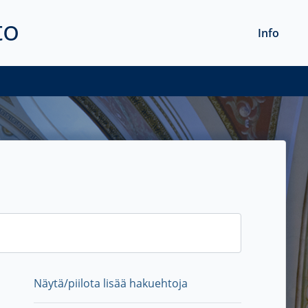
to
Info
Näytä/piilota lisää hakuehtoja