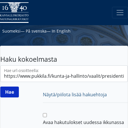
Suomeksi
―
På svenska
―
In English
Haku kokoelmasta
Hae url-osoitteella:
Näytä/piilota lisää hakuehtoja
Avaa hakutulokset uudessa ikkunassa