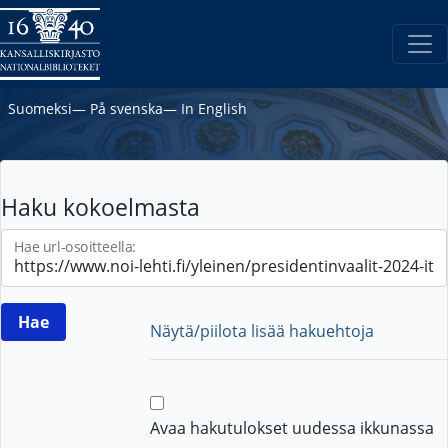
Suomeksi
―
På svenska
―
In English
Haku kokoelmasta
Hae url-osoitteella:
Näytä/piilota lisää hakuehtoja
Avaa hakutulokset uudessa ikkunassa