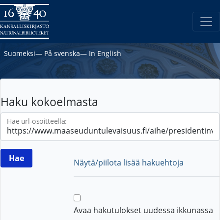
Suomeksi
―
På svenska
―
In English
Haku kokoelmasta
Hae url-osoitteella:
Näytä/piilota lisää hakuehtoja
Avaa hakutulokset uudessa ikkunassa