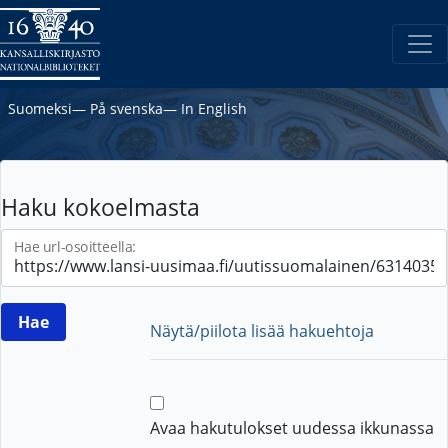
Suomeksi
―
På svenska
―
In English
Haku kokoelmasta
Hae url-osoitteella:
Näytä/piilota lisää hakuehtoja
Avaa hakutulokset uudessa ikkunassa