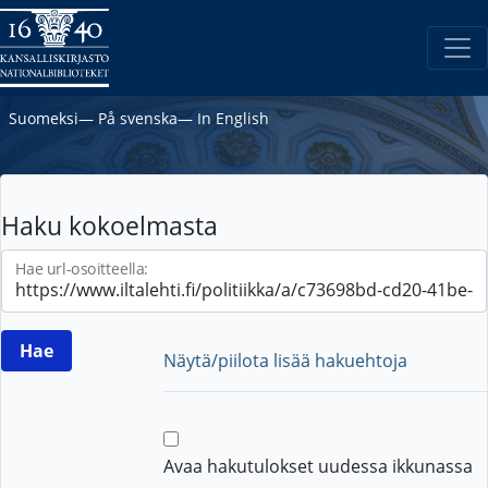
Suomeksi
―
På svenska
―
In English
Haku kokoelmasta
Hae url-osoitteella:
Näytä/piilota lisää hakuehtoja
Avaa hakutulokset uudessa ikkunassa