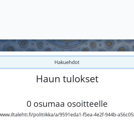
Hakuehdot
Haun tulokset
0
osumaa osoitteelle
www.iltalehti.fi/politiikka/a/9591eda1-f5ea-4e2f-944b-a56c