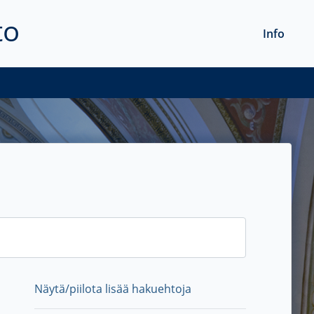
to
Info
Näytä/piilota lisää hakuehtoja