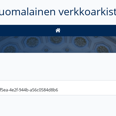
uomalainen verkkoarkis