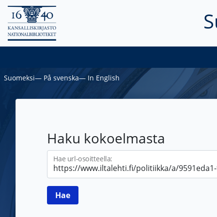
S
Suomeksi
―
På svenska
―
In English
Haku kokoelmasta
Hae url-osoitteella: