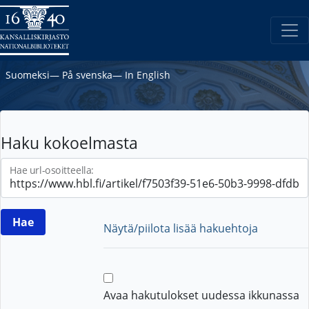
Suomeksi
―
På svenska
―
In English
Haku kokoelmasta
Hae url-osoitteella:
Näytä/piilota lisää hakuehtoja
Avaa hakutulokset uudessa ikkunassa