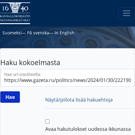
Suomeksi
―
På svenska
―
In English
Haku kokoelmasta
Hae url-osoitteella:
Näytä/piilota lisää hakuehtoja
Avaa hakutulokset uudessa ikkunassa