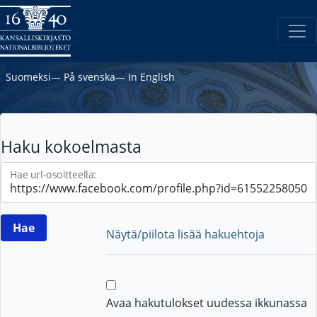
Suomeksi
―
På svenska
―
In English
Haku kokoelmasta
Hae url-osoitteella:
Näytä/piilota lisää hakuehtoja
Avaa hakutulokset uudessa ikkunassa