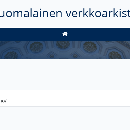
uomalainen verkkoarkis