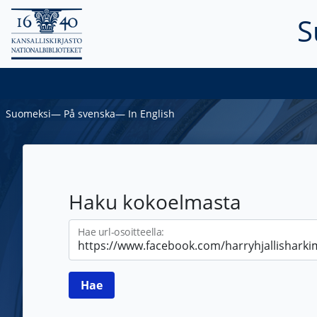
S
Suomeksi
―
På svenska
―
In English
Haku kokoelmasta
Hae url-osoitteella: