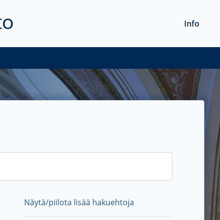
to
Info
Näytä/piilota lisää hakuehtoja