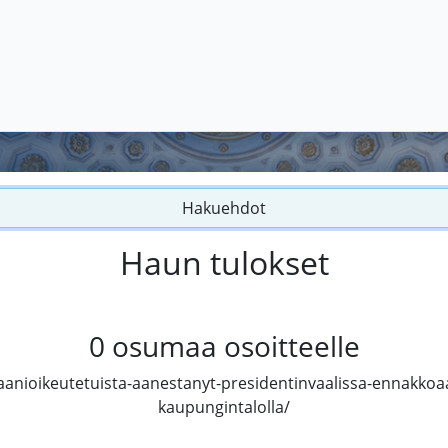
Hakuehdot
Haun tulokset
0
osumaa osoitteelle
tia-aanioikeutetuista-aanestanyt-presidentinvaalissa-ennakkoa
kaupungintalolla/