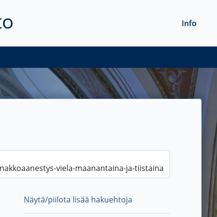
to
Info
Näytä/piilota lisää hakuehtoja