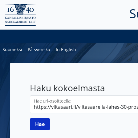
S
Suomeksi
―
På svenska
―
In English
Haku kokoelmasta
Hae url-osoitteella: