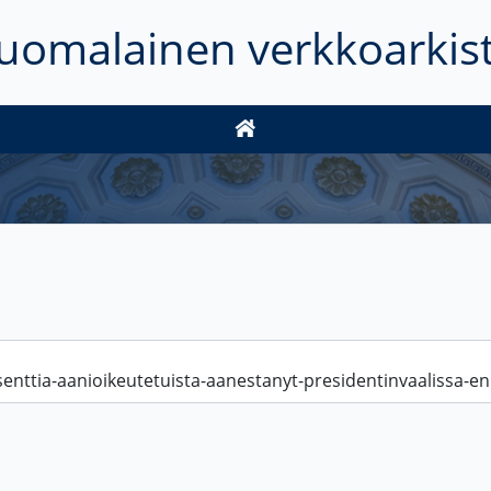
uomalainen verkkoarkis