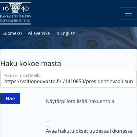
Suomeksi
―
På svenska
―
In English
Haku kokoelmasta
Hae url-osoitteella:
Näytä/piilota lisää hakuehtoja
Avaa hakutulokset uudessa ikkunassa