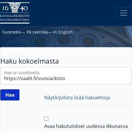
Suomeksi
―
På svenska
―
In English
Haku kokoelmasta
Hae url-osoitteella:
Näytä/piilota lisää hakuehtoja
Avaa hakutulokset uudessa ikkunassa