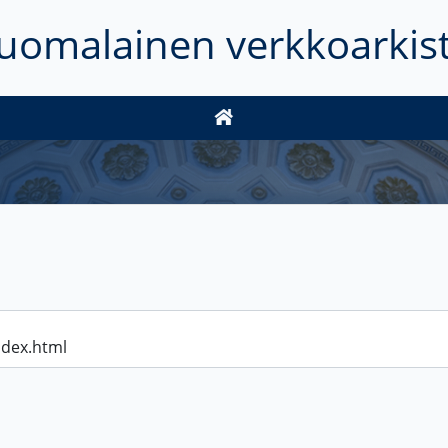
uomalainen verkkoarkis