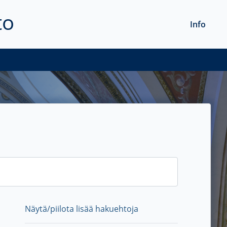
to
Info
Näytä/piilota lisää hakuehtoja