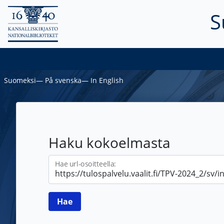
S
Suomeksi
―
På svenska
―
In English
Haku kokoelmasta
Hae url-osoitteella: