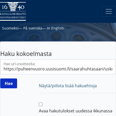
Suomeksi
―
På svenska
―
In English
Haku kokoelmasta
Hae url-osoitteella:
Näytä/piilota lisää hakuehtoja
Avaa hakutulokset uudessa ikkunassa