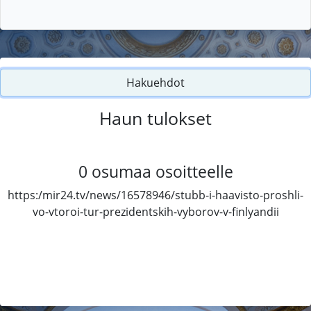
Hakuehdot
Haun tulokset
0
osumaa osoitteelle
https:/mir24.tv/news/16578946/stubb-i-haavisto-proshli-
vo-vtoroi-tur-prezidentskih-vyborov-v-finlyandii