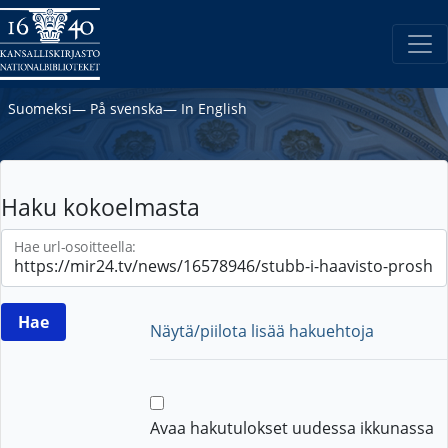
Suomeksi
―
På svenska
―
In English
Haku kokoelmasta
Hae url-osoitteella:
Näytä/piilota lisää hakuehtoja
Avaa hakutulokset uudessa ikkunassa