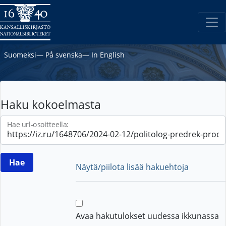
Suomeksi
―
På svenska
―
In English
Haku kokoelmasta
Hae url-osoitteella:
Näytä/piilota lisää hakuehtoja
Avaa hakutulokset uudessa ikkunassa